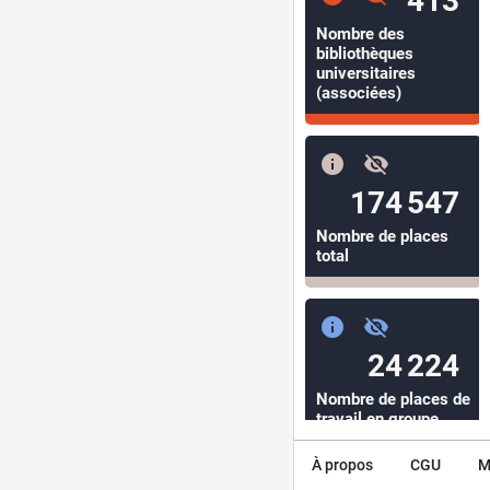
413
Nombre des
bibliothèques
universitaires
(associées)
info
visibility_off
174 547
Nombre de places
total
info
visibility_off
24 224
Nombre de places de
travail en groupe
À propos
CGU
M