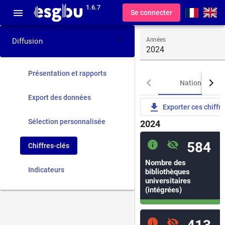
1.6.7
menu
Se connecter
Années
Diffusion
2024
Présentation et rapports
National
Export des données
file_download
Exporter ces chiffr
Sélection personnalisée
2024
info
visibility_off
584
Chiffres-clés
Nombre des
Indicateurs
bibliothèques
universitaires
(intégrées)
info
visibility_off